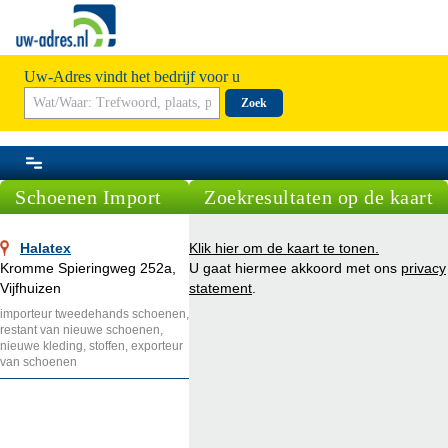
Uw-Adres vindt het bedrijf voor u
Zoek
Schoenen Import
Zoekresultaten op de kaart
Halatex
Klik hier om de kaart te tonen.
Kromme Spieringweg 252a,
U gaat hiermee akkoord met ons
privacy
Vijfhuizen
statement
.
importeur tweedehands schoenen,
restant van nieuwe schoenen,
nieuwe kleding, stoffen, exporteur
van schoenen