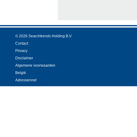
© 2026 Searchtrends Holding B.V.
Contact
Privacy
Disclaimer
Algemene voorwaarden
België
Adressennet