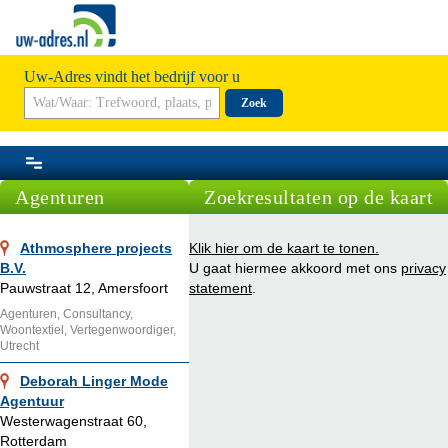
Uw-Adres vindt het bedrijf voor u
Zoek
Agenturen
Zoekresultaten op de kaart
Athmosphere projects
Klik hier om de kaart te tonen.
B.V.
U gaat hiermee akkoord met ons
privacy
Pauwstraat 12, Amersfoort
statement
.
Agenturen, Consultancy,
Woontextiel, Vertegenwoordiger,
Utrecht
Deborah Linger Mode
Agentuur
Westerwagenstraat 60,
Rotterdam