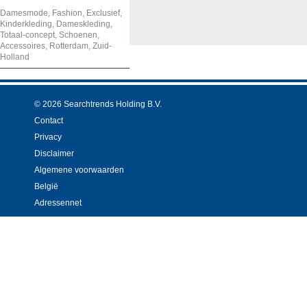
Damesmode, Fashion, Exclusief,
Kinderkleding, Dameskleding,
Totaal-concept, Schoenen,
Accessoires, Rotterdam, Zuid-
Holland
© 2026 Searchtrends Holding B.V.
Contact
Privacy
Disclaimer
Algemene voorwaarden
België
Adressennet