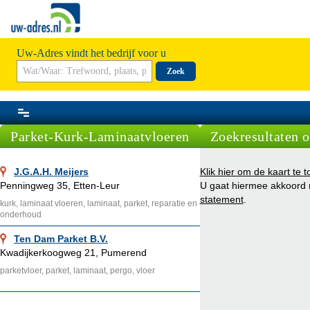
Uw-Adres vindt het bedrijf voor u
Zoek
Parket-Kurk-Laminaatvloeren
Zoekresultaten o
J.G.A.H. Meijers
Klik hier om de kaart te t
Penningweg 35, Etten-Leur
U gaat hiermee akkoord
statement
.
kurk, laminaat vloeren, laminaat, parket, reparatie en
onderhoud
Ten Dam Parket B.V.
Kwadijkerkoogweg 21, Pumerend
parketvloer, parket, laminaat, pergo, vloer