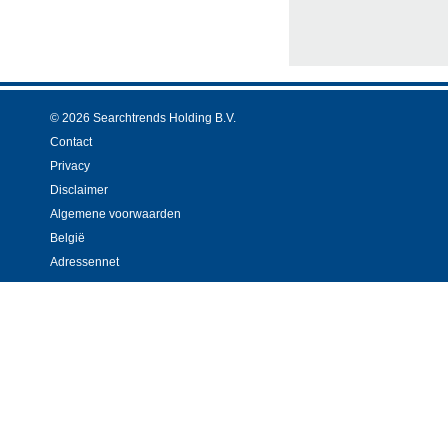
© 2026 Searchtrends Holding B.V.
Contact
Privacy
Disclaimer
Algemene voorwaarden
België
Adressennet