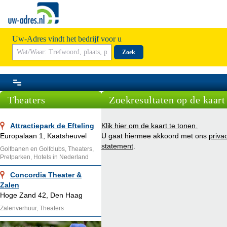
Uw-Adres vindt het bedrijf voor u
Zoek
Theaters
Zoekresultaten op de kaart
Attractiepark de Efteling
Klik hier om de kaart te tonen.
Europalaan 1, Kaatsheuvel
U gaat hiermee akkoord met ons
priva
statement
.
Golfbanen en Golfclubs, Theaters,
Pretparken, Hotels in Nederland
Concordia Theater &
Zalen
Hoge Zand 42, Den Haag
Zalenverhuur, Theaters