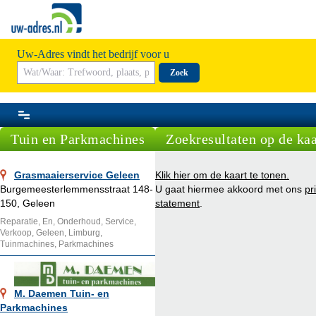
Uw-Adres vindt het bedrijf voor u
Zoek
Tuin en Parkmachines
Zoekresultaten op de kaa
Grasmaaierservice Geleen
Klik hier om de kaart te tonen.
Burgemeesterlemmensstraat 148-
U gaat hiermee akkoord met ons
pr
150, Geleen
statement
.
Reparatie, En, Onderhoud, Service,
Verkoop, Geleen, Limburg,
Tuinmachines, Parkmachines
M. Daemen Tuin- en
Parkmachines