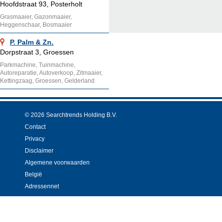
Hoofdstraat 93, Posterholt
Grasmaaier, Gazonmaaier,
Heggenschaar, Bosmaaier
P. Palm & Zn.
Dorpstraat 3, Groessen
Parkmachine, Tuinmachine,
Autoreparatie, Autoverkoop, Zitmaaier,
Kettingzaag, Groessen, Gelderland
© 2026 Searchtrends Holding B.V.
Contact
Privacy
Disclaimer
Algemene voorwaarden
België
Adressennet