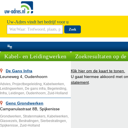
Uw-Adres vindt het bedrijf voor u
Zoek
Kabel- en Leidingwerken
Zoekresultaten op de 
De Gans Infra
Klik hier om de kaart te tonen.
Leuneweg 4, Oudenhoorn
U gaat hiermee akkoord met o
statement
.
Advies, Projectbegeleiding, Kabelwerken,
Leidingwerken, De gans infra, Begeleiding,
Infra, Leidingen, Oudenhoorn, Zuid-Holland
Genc Grondwerken
Campanulastraat 8B, Spijkenisse
Grondwerken, Stratenmakers, Kabelwerken,
Glasvezels, Bestratingen, Sierbestratingen,
Spijkenisse, Zuid-Holland