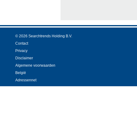
© 2026 Searchtrends Holding B.V.
Contact
Privacy
Disclaimer
Algemene voorwaarden
België
Adressennet