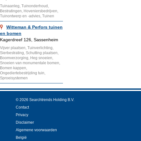
Tuinaanleg, Tuinonderhoud,
Bestratingen, Hoveniersbedrijven,
Tuinontwerp en -advies, Tuinen
Witteman & Perfors tuinen
en bomen
Kagerdreef 126, Sassenheim
Vijver plaatsen, Tuinverlichting,
Sierbestrating, Schutting plaatsen,
Boomverzorging, Heg snoeien,
Snoeien van monumentale bomen,
Bomen kappen,
Ongediertebestrijding tuin,
Sproeisystemen
© 2026 Searchtrends Holding B.V.
Contact
Privacy
Disclaimer
Algemene voorwaarden
België