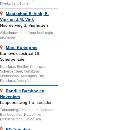
Kwekerijen, Tuinen
Maatschap E. Vink, B.
Vink en J.M. Vink
Noorderweg 3, Vierhuizen
Akkerbouw bedrijf voor heel regio
groningen
Mooi Kunstgras
Barneveldsestraat 18,
Scherpenzeel
Kunstgras Bentley, Kunstgras
Scherpenzeel, Kunstgras
Veenendaal, Kunstgras Ede,
Kunstgras Amersfoort
Randijk Bamboe en
Hoveniers
Laapeerseweg 1 a, Leusden
Tuinaanleg, Onderhoud, Bamboe,
Bamboepalen, Natuurlijke,
Erfafscheiding, Biologisch
RD Tuinidee