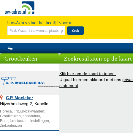
Uw-Adres vindt het bedrijf voor u
Zoek
Grootkeuken
Zoekresultaten op de kaart
Klik hier om de kaart te tonen.
U gaat hiermee akkoord met ons
priva
statement
.
C.P. Moeleker
Nijverheidsweg 2, Kapelle
Horeca, Frituur-bakwanden,
Grootkeuken, apparatuur,
Bedrijfsrestaurant, Instellingen,
Ziekenhuizen