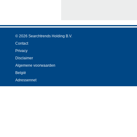
© 2026 Searchtrends Holding B.V.
Contact
Privacy
Disclaimer
Algemene voorwaarden
België
Adressennet