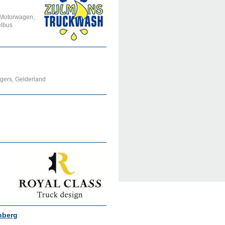
 Motorwagen,
elbus
gers, Gelderland
nberg