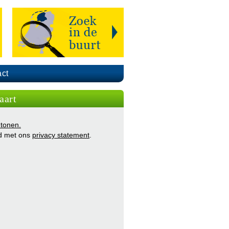
ct
aart
 tonen.
d met ons
privacy statement
.