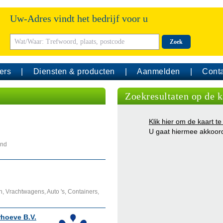
Uw-Adres vindt het bedrijf voor u
Zoek
ers
Diensten & producten
Aanmelden
Conta
Zoekresultaten op de k
Klik hier om de kaart te
U gaat hiermee akkoor
and
, Vrachtwagens, Auto 's, Containers,
rhoeve B.V.