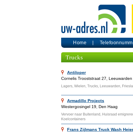
Home
Telefoonnumm
Trucks
Antiloper
Cornelis Trooststraat 27, Leeuwarden
Lagers, Wielen, Trucks, Leeuwarden, Friesl
Armadillo Projects
Westergosingel 19, Den Haag
Vervoer naar Buitenland, Huisraad emigreren
Koelcontainers
Frans Zijlmans Truck Wash Heie