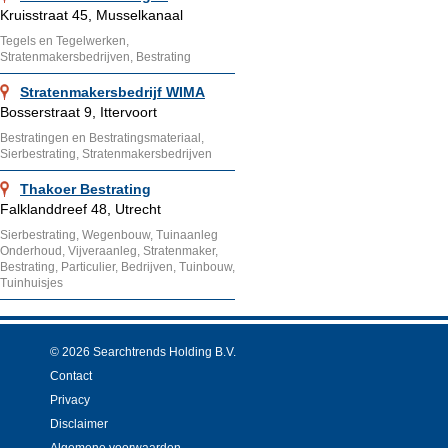
Kruisstraat 45, Musselkanaal
Tegels en Tegelwerken,
Stratenmakersbedrijven, Bestrating
Stratenmakersbedrijf WIMA
Bosserstraat 9, Ittervoort
Bestratingen en Bestratingsmateriaal,
Sierbestrating, Stratenmakersbedrijven
Thakoer Bestrating
Falklanddreef 48, Utrecht
Sierbestrating, Wegenbouw, Tuinaanleg
Onderhoud, Vijveraanleg, Stratenmaker,
Bestrating, Particulier, Bedrijven, Tuinbouw,
Tuinhuisjes
© 2026 Searchtrends Holding B.V.
Contact
Privacy
Disclaimer