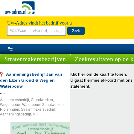
Uw-Adres vindt het bedrijf voor u
Zoek
Stratenmakersbedrijven
Zoekresultaten op de k
Aannemingsbedrijf Jan van
Klik hier om de kaart te tonen.
den Elzen Grond & Weg en
U gaat hiermee akkoord met ons
Waterbouw
statement
.
., .
Aannemersbedrijf, Grondwerken,
Wegenbouw, Waterbouw, Straatwerken,
Rioleringen, Stratenmakersbedrijf,
Aannemingsbedrijf, Mill