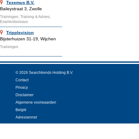
Texemus B.V.
Baileystraat 3, Zwolle
Trainingen, Training & Advies,
Examenbureaus
Tripplevision
Bijsterhuizen 31-19, Wijchen
Trainingen
© 2026 Searchtrends Holding B.V.
Contact
Privacy
Disclaimer
Algemene voorwaarden
België
Adressennet