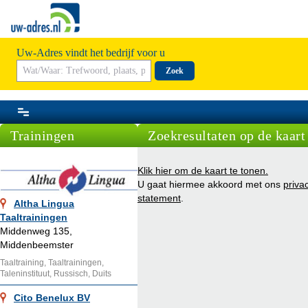
Uw-Adres vindt het bedrijf voor u
Zoek
Trainingen
Zoekresultaten op de kaart
Klik hier om de kaart te tonen.
U gaat hiermee akkoord met ons
priva
statement
.
Altha Lingua
Taaltrainingen
Middenweg 135,
Middenbeemster
Taaltraining, Taaltrainingen,
Taleninstituut, Russisch, Duits
Cito Benelux BV