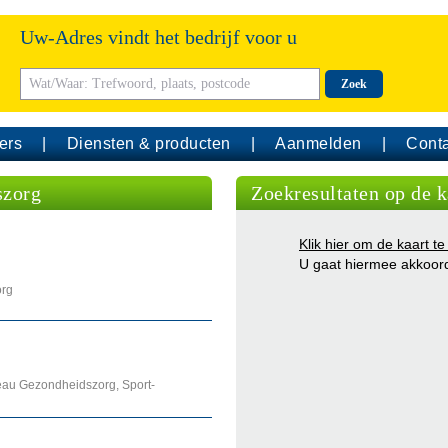
Uw-Adres vindt het bedrijf voor u
Zoek
ers
Diensten & producten
Aanmelden
Conta
szorg
Zoekresultaten op de k
Klik hier om de kaart te
U gaat hiermee akkoor
org
eau Gezondheidszorg, Sport-