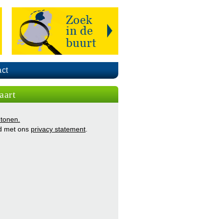
ct
aart
 tonen.
d met ons
privacy statement
.