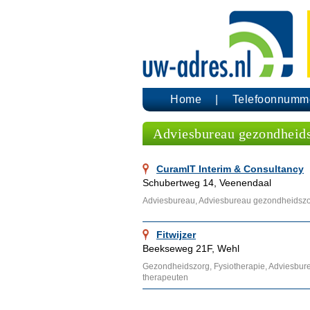
Home
Telefoonnumm
Adviesbureau gezondheid
CuramIT Interim & Consultancy
Schubertweg 14, Veenendaal
Adviesbureau, Adviesbureau gezondheidsz
Fitwijzer
Beekseweg 21F, Wehl
Gezondheidszorg, Fysiotherapie, Adviesbur
therapeuten