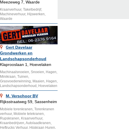
Meezeweg 7, Waarde
Kraanverhuur, Takelbedrijf,
Machineverhuur, Hijswerken,
Waarde
Gert Davelaar
Grondwerken en
Landschapsonderhoud
Klaprooslaan 1, Hoevelaken
Machinaalsnoeien, Snoeien, Hagen,
Minikraan, Tuinen,
Grasvoederwinning, Maaien, Hagen,
Landschapsonderhoud, Hoevelaken
M. Verschoor BV
Rijksstraatweg 59, Sassenheim
Mobiele torenkranen, Torenkranen
verhuur, Mobiele telekranen,
Rupskranen, Kraanverhuur,
Kraanbedrijven, Autolaadkranen,
Heftrucks Verhuur, Hijskraan Huren,