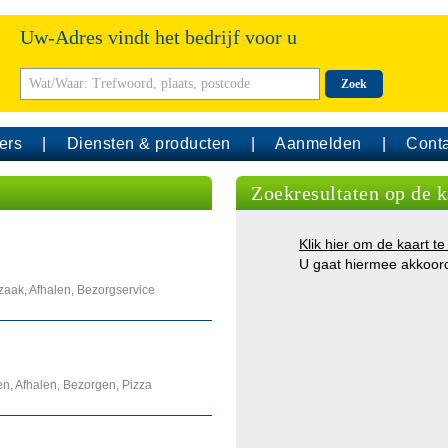
Uw-Adres vindt het bedrijf voor u
Zoek
ers
Diensten & producten
Aanmelden
Conta
Zoekresultaten op de k
Klik hier om de kaart te
U gaat hiermee akkoor
eszaak, Afhalen, Bezorgservice
en, Afhalen, Bezorgen, Pizza