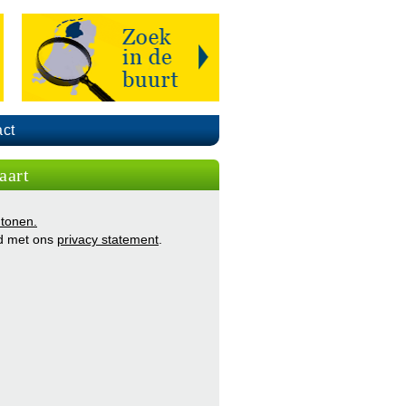
ct
aart
 tonen.
d met ons
privacy statement
.