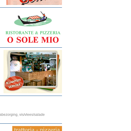
zzabezorging, vis/vlees/salade