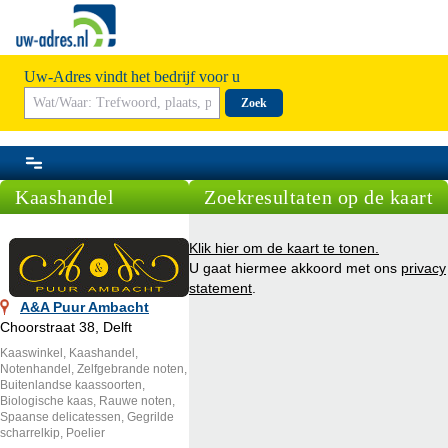
Uw-Adres vindt het bedrijf voor u
Zoek
Kaashandel
Zoekresultaten op de kaart
Klik hier om de kaart te tonen.
U gaat hiermee akkoord met ons
privacy
statement
.
A&A Puur Ambacht
Choorstraat 38, Delft
Kaaswinkel, Kaashandel,
Notenhandel, Zelfgebrande noten,
Buitenlandse kaassoorten,
Biologische kaas, Rauwe noten,
Spaanse delicatessen, Gegrilde
scharrelkip, Poelier