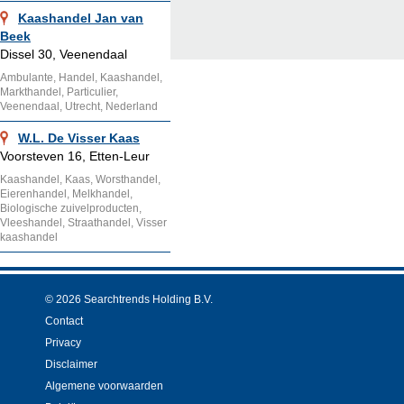
Kaashandel Jan van
Beek
Dissel 30, Veenendaal
Ambulante, Handel, Kaashandel,
Markthandel, Particulier,
Veenendaal, Utrecht, Nederland
W.L. De Visser Kaas
Voorsteven 16, Etten-Leur
Kaashandel, Kaas, Worsthandel,
Eierenhandel, Melkhandel,
Biologische zuivelproducten,
Vleeshandel, Straathandel, Visser
kaashandel
© 2026 Searchtrends Holding B.V.
Contact
Privacy
Disclaimer
Algemene voorwaarden