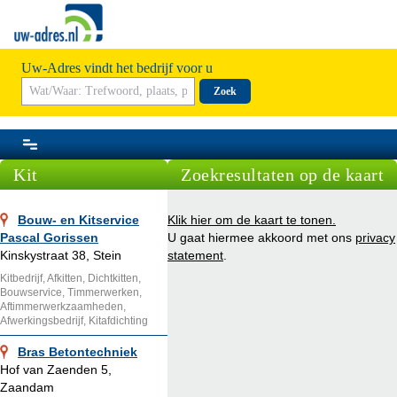
Uw-Adres vindt het bedrijf voor u
Zoek
Kit
Zoekresultaten op de kaart
Bouw- en Kitservice
Klik hier om de kaart te tonen.
Pascal Gorissen
U gaat hiermee akkoord met ons
privacy
Kinskystraat 38, Stein
statement
.
Kitbedrijf, Afkitten, Dichtkitten,
Bouwservice, Timmerwerken,
Aftimmerwerkzaamheden,
Afwerkingsbedrijf, Kitafdichting
Bras Betontechniek
Hof van Zaenden 5,
Zaandam