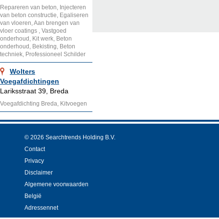
Repareren van beton, Injecteren
van beton constructie, Egaliseren
van vloeren, Aan brengen van
vloer coatings , Vastgoed
onderhoud, Kit werk, Beton
onderhoud, Bekisting, Beton
techniek, Professioneel Schilder
Wolters
Voegafdichtingen
Lariksstraat 39, Breda
Voegafdichting Breda, Kitvoegen
© 2026 Searchtrends Holding B.V.
Contact
Privacy
Disclaimer
Algemene voorwaarden
België
Adressennet