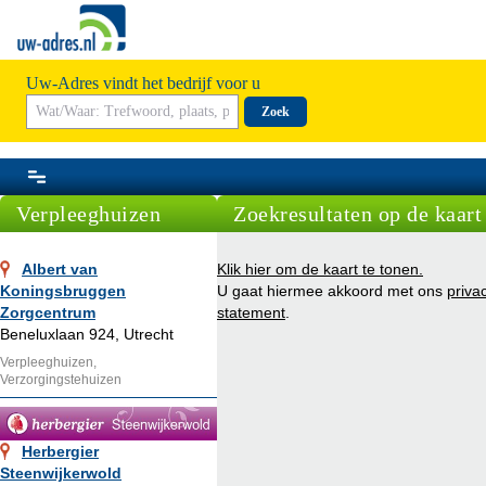
Uw-Adres vindt het bedrijf voor u
Zoek
Verpleeghuizen
Zoekresultaten op de kaart
Albert van
Klik hier om de kaart te tonen.
Koningsbruggen
U gaat hiermee akkoord met ons
priva
Zorgcentrum
statement
.
Beneluxlaan 924, Utrecht
Verpleeghuizen,
Verzorgingstehuizen
Herbergier
Steenwijkerwold