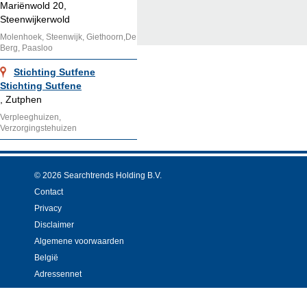
Mariënwold 20,
Steenwijkerwold
Molenhoek, Steenwijk, Giethoorn,De
Berg, Paasloo
Stichting Sutfene
Stichting Sutfene
, Zutphen
Verpleeghuizen,
Verzorgingstehuizen
© 2026 Searchtrends Holding B.V.
Contact
Privacy
Disclaimer
Algemene voorwaarden
België
Adressennet