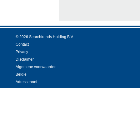
© 2026 Searchtrends Holding B.V.
Contact
Privacy
Disclaimer
Algemene voorwaarden
België
Adressennet