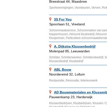
Breestraat 44, Maasbree
Sportverenigingen, Voordeuren, Verven, Roke
3S For You
Spoorlaan 51, Vreeland
Schoonmaakservice, Schoonmaken van pa
trappenhuizen, Allround klusbedrijf, Allroun
Klusjesman, Particuliere schoonmaakdienst
A. Dijkstra Klussenbedrijf
Molenpad 85, Leeuwarden
Schilder, Schilderwerken, Schildersbedrijf, 
Klussenbedrijf, Klusbedrijf
ABL Bouw
Noordereind 32, Lollum
Restauratie, Renovatie, Interieurwerk
AD Bouwmaterialen en Klussenbe
Pauwenkamp 23, Harderwijk
Klussenbedrijven, Klusbedrijven, Klussen /