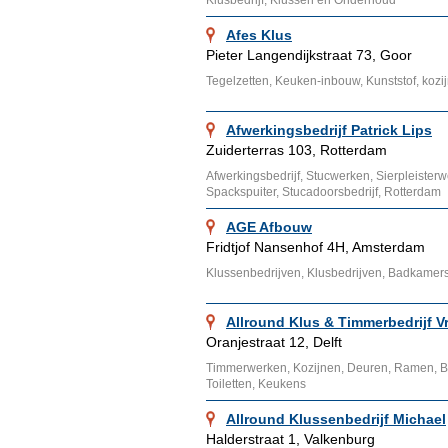
Klusbedrijf, Klussen en Onderhoud
Afes Klus
Pieter Langendijkstraat 73, Goor
Tegelzetten, Keuken-inbouw, Kunststof, koz
Afwerkingsbedrijf Patrick Lips
Zuiderterras 103, Rotterdam
Afwerkingsbedrijf, Stucwerken, Sierpleisterw
Spackspuiter, Stucadoorsbedrijf, Rotterdam
AGE Afbouw
Fridtjof Nansenhof 4H, Amsterdam
Klussenbedrijven, Klusbedrijven, Badkamers
Allround Klus & Timmerbedrijf V
Oranjestraat 12, Delft
Timmerwerken, Kozijnen, Deuren, Ramen, B
Toiletten, Keukens
Allround Klussenbedrijf Michael
Halderstraat 1, Valkenburg