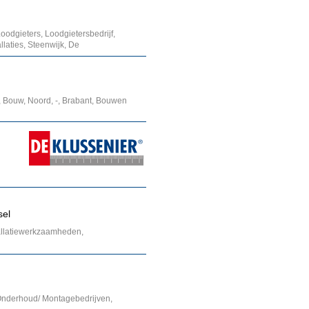
Loodgieters, Loodgietersbedrijf,
laties, Steenwijk, De
 Bouw, Noord, -, Brabant, Bouwen
sel
tallatiewerkzaamheden,
 Onderhoud/ Montagebedrijven,