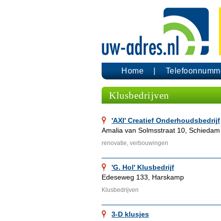
Home
Telefoonnumm
Klusbedrijven
'AXI' Creatief Onderhoudsbedrijf
Amalia van Solmsstraat 10, Schiedam
renovatie, verbouwingen
'G. Hol' Klusbedrijf
Edeseweg 133, Harskamp
Klusbedrijven
3-D klusjes