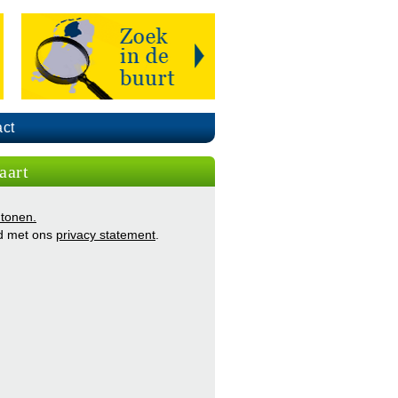
ct
aart
 tonen.
d met ons
privacy statement
.