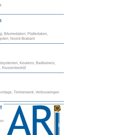
k
n
, Bitumedaken, Plattedaken,
kgoten, Noord-Brabant
afondsystemen, Keukens, Badkamers,
, Klussenbedrijf
Montage, Timmerwerk, Verbouwingen
f
en