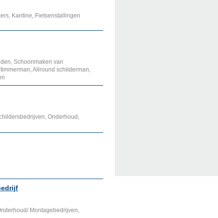
rs, Kantine, Fietsenstallingen
nden, Schoonmaken van
d timmerman, Allround schilderman,
en
Schildersbedrijven, Onderhoud,
drijf
 Onderhoud/ Montagebedrijven,