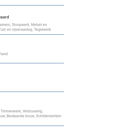
waard
kamers, Sloopwerk, Metsel en
uin en vijveraanleg, Tegelwerk
rland
, Timmerwerk, Verbouwing,
bouw, Bestaande bouw, Schilderwerken