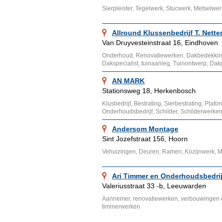
Sierpleister, Tegelwerk, Stucwerk, Metselwer
Allround Klussenbedrijf T. Nette
Van Druyvesteinstraat 16, Eindhoven
Onderhoud, Renovatiewerken, Dakbedekking
Dakspecialist, tuinaanleg, Tuinontwerp, Da
AN MARK
Stationsweg 18, Herkenbosch
Klusbedrijf, Bestrating, Sierbestrating, Pl
Onderhoudsbedrijf, Schilder, Schilderwerken
Andersom Montage
Sint Jozefstraat 156, Hoorn
Vehuizingen, Deuren, Ramen, Kozijnwerk, 
Ari Timmer en Onderhoudsbedrij
Valeriusstraat 33 -b, Leeuwarden
Aannemer, renovatiewerken, verbouwingen 
timmerwerken