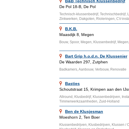
B&B Technisch Klussenbedrijf
De Pol 18-B, De Pol
Technisch-klussenbedrijf, Technischbedrijf, 
Zinkwerken, Dakgoten, Rioleringen, CV-instal
B.K.B.
Maasdijk 8, Megen
Bouw, Spoor, Megen, Klussenbedrijf, Megen,
Bart Grip h.o.d.n. De Klussenier
De Waarden 297, Zutphen
Badkamers, Aanbouw, Verbouw, Renovatie
Basties
Schoutstraat 15, Krimpen aan den IJs
Allround, Klusbedrijf, Klussenbedrijven, Ins
Timmerwerkzaamheden, Zuid-Holland
Ben de Klusjesman
Moeshorn 2, Ten Boer
Klussenbedrijven, Klusbedrijven, Klussen /