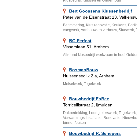
Klusbedrijf, Klussen en Onderhoud
Bert Goossens Klussenbedrijf
Pater van de Elsenstraat 13, Valkens
Betimmering, Klus renovatie, Keukens, Bad
voegwerk, Aanbouw en verbouw, Stucwerk, T
BG Perfect
Visserslaan 51, Arnhem
Allround klusbedrijf werkzaam in heel Gelde
BosmanBouw
Huissensedijk 2 a, Arnhem
Metselwerk, Tegelwerk
Bouwbedrijf EnBee
Torricellistraat 2, Ijmuiden
Dakbedekking, Loodgieterswerk, Tegelwerk
Verwarmings Installatie, Renovatie, Nieuw
binnen/buiten
Bouwbedrijf R. Schepers