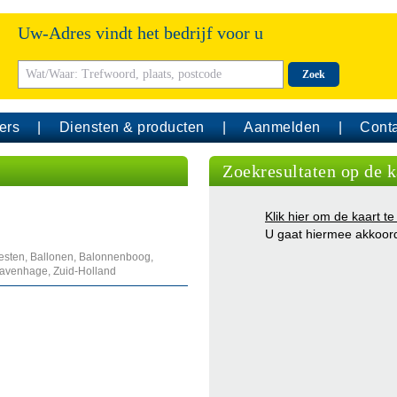
Uw-Adres vindt het bedrijf voor u
Zoek
ers
Diensten & producten
Aanmelden
Conta
Zoekresultaten op de k
Klik hier om de kaart te
U gaat hiermee akkoor
eesten, Ballonen, Balonnenboog,
Gravenhage, Zuid-Holland