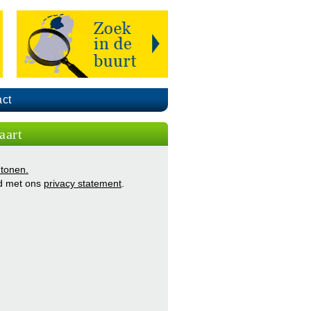
ct
aart
 tonen.
d met ons
privacy statement
.