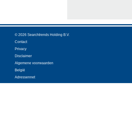
© 2026 Searchtrends Holding B.V.
Contact
Privacy
Disclaimer
Algemene voorwaarden
België
Adressennet