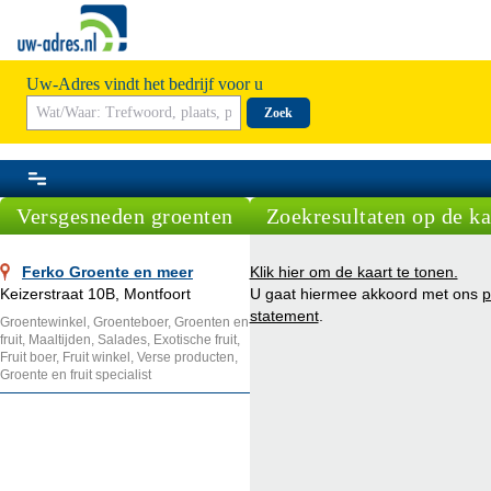
Uw-Adres vindt het bedrijf voor u
Zoek
Versgesneden groenten
Zoekresultaten op de ka
Ferko Groente en meer
Klik hier om de kaart te tonen.
Keizerstraat 10B, Montfoort
U gaat hiermee akkoord met ons
p
statement
.
Groentewinkel, Groenteboer, Groenten en
fruit, Maaltijden, Salades, Exotische fruit,
Fruit boer, Fruit winkel, Verse producten,
Groente en fruit specialist