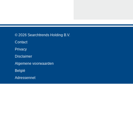
© 2026 Searchtrends Holding B.V.
Contact
Privacy
Disclaimer
Algemene voorwaarden
België
Adressennet