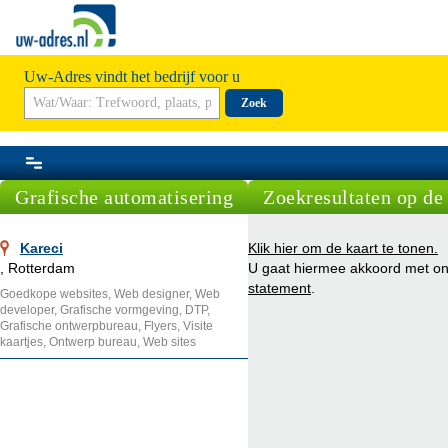
Uw-Adres vindt het bedrijf voor u
Zoek
Grafische automatisering
Zoekresultaten op de 
Kareci
Klik hier om de kaart te tonen.
, Rotterdam
U gaat hiermee akkoord met o
statement
.
Goedkope websites, Web designer, Web
developer, Grafische vormgeving, DTP,
Grafische ontwerpbureau, Flyers, Visite
kaartjes, Ontwerp bureau, Web sites