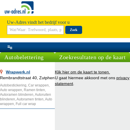
Uw-Adres vindt het bedrijf voor u
Zoek
Autobelettering
Zoekresultaten op de kaart
Wrapwerk.nl
Klik hier om de kaart te tonen.
Rembrandtstraat 40, Zutphen
U gaat hiermee akkoord met ons
privacy
statement
.
Autobestickering, Car wrappen,
Auto wrappen, Ramen tinten,
Autoramen blinderen, Autoruiten
blinderen, Autoramen tinten, Auto
wrappen, Full car wrap