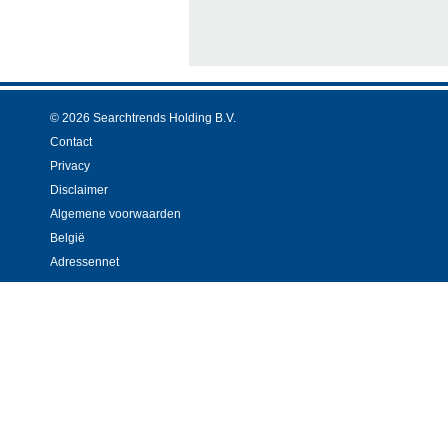
© 2026 Searchtrends Holding B.V.
Contact
Privacy
Disclaimer
Algemene voorwaarden
België
Adressennet