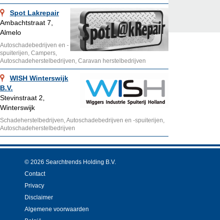
Spot Lakrepair
Ambachtstraat 7,
Almelo
Autoschadebedrijven en -
spuiterijen, Campers,
Autoschadeherstelbedrijven, Caravan herstelbedrijven
WISH Winterswijk
B.V.
Stevinstraat 2,
Winterswijk
Schadeherstelbedrijven, Autoschadebedrijven en -spuiterijen,
Autoschadeherstelbedrijven
© 2026 Searchtrends Holding B.V.
Contact
Privacy
Disclaimer
Algemene voorwaarden