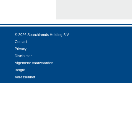
© 2026 Searchtrends Holding B.V.
Contact
Privacy
Disclaimer
Algemene voorwaarden
België
Adressennet