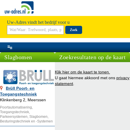
Uw-Adres vindt het bedrijf voor u
Zoek
Slagbomen
Zoekresultaten op de kaart
Klik hier om de kaart te tonen.
U gaat hiermee akkoord met ons
privacy
statement
.
Brüll Poort- en
Toegangstechniek
Klinkenberg 2, Meerssen
Poortautomatisering,
Toegangstechniek,
Parkeersystemen, Slagbomen,
Besturingstechniek en -Systemen