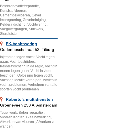
Betonrenovatie/reparatie,
Kunststofvloeren,
Cementdekvloeren, Gevel
impregnering, Gevelreiniging,
Kelderafdichting, Vochtwering,
Voegovergangen, Stucwerk,
Sierpleister
PK-Vochtwering
Oudenboschstraat 53, Tilburg
Injecteren tegen vocht, Vocht tegen
gaan, Vochtbestrijders,
Kelderafdichting in de regio, Vocht in
muren tegen gaan, Vocht in vloer
bestrijden, Oplossing tegen vocht,
Vocht op locatie verhelpen, Advies in
vocht problemen, Verhelpen van alle
soorten vocht problemen
Roberto's multidiensten
Groeneveen 253 A, Amsterdam
Tegel werk, Beton reparatie ,
Vloeren Kooten, Glas bewerking,
Afwerken van vloeren , Afwerken van
wanden