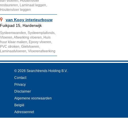
van vloeren, Houtenvloer
restaureren, Laminaat leggen,
Houtenvloer leggen
van Kooy interieurbouw
Fuikpad 15, Harderwijk
Systeemwanden, Systeemplafonds,
Vloeren, Afwerking vloeren, Huis
huur klaar maken, Epoxy vloeren,
PVC stroken, Gietvloeren,
Laminaatvloeren, Vloerenafwerking
© 2026 Searchtrends Holding B.V.
Contact
Privacy
Disclaimer
Algemene voorwaarden
België
Adressennet