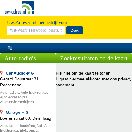
Uw-Adres vindt het bedrijf voor u
Zoek
Auto-radio's
Zoekresultaten op de kaart
Car Audio-MG
Klik hier om de kaart te tonen.
Gerard Doustraat 31,
U gaat hiermee akkoord met ons
privacy
Roosendaal
statement
.
Auto-radio's, Auto-Elektronika,
Auto Accessoires,
Autoservicebedrijven
Garage H.S.
Boerenstraat 89, Den Haag
Autoalarm, Handsfree, Apk, Auto
Elektronica, Elektronica,