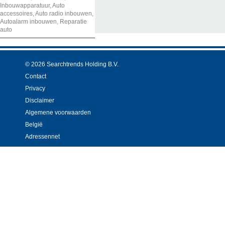
Inbouwapparatuur, Auto
accessoires, Auto radio inbouwen,
Autoalarm inbouwen, Reparatie
auto
© 2026 Searchtrends Holding B.V.
Contact
Privacy
Disclaimer
Algemene voorwaarden
België
Adressennet