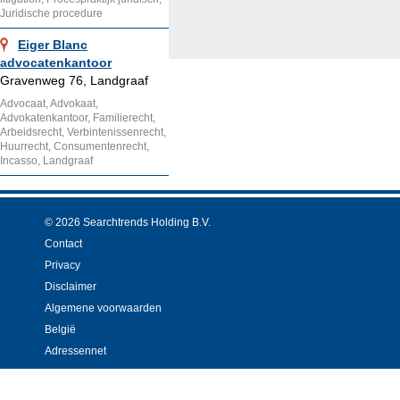
Juridische procedure
Eiger Blanc
advocatenkantoor
Gravenweg 76, Landgraaf
Advocaat, Advokaat,
Advokatenkantoor, Familierecht,
Arbeidsrecht, Verbintenissenrecht,
Huurrecht, Consumentenrecht,
Incasso, Landgraaf
© 2026 Searchtrends Holding B.V.
Contact
Privacy
Disclaimer
Algemene voorwaarden
België
Adressennet