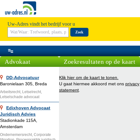
Uw-Adres vindt het bedrijf voor u
Zoek
Advokaat
Zoekresultaten op de kaart
DD-Advocatuur
Klik hier om de kaart te tonen.
Baronielaan 305, Breda
U gaat hiermee akkoord met ons
privacy
statement
.
Arbeitsrecht, Letselrecht,
Letselschade advocaat
Edixhoven Advocaat
Juridisch Advies
Stadionkade 115A,
Amsterdam
Ondernemersrecht, Corporate
litigation, Procespraktijk juridisch,