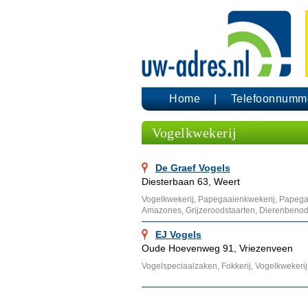
Home
Telefoonnumm
Vogelkwekerij
De Graef Vogels
Diesterbaan 63, Weert
Vogelkwekerij, Papegaaienkwekerij, Papeg
Amazones, Grijzeroodstaarten, Dierenbeno
EJ Vogels
Oude Hoevenweg 91, Vriezenveen
Vogelspeciaalzaken, Fokkerij, Vogelkwekerij