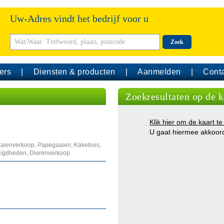
Uw-Adres vindt het bedrijf voor u
Zoek
ers
Diensten & producten
Aanmelden
Conta
Zoekresultaten op de k
Klik hier om de kaart te
U gaat hiermee akkoor
aaienverkoop, Papegaaien, Kaketoes,
digdheden, Dierenverkoop