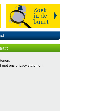
ct
aart
 tonen.
d met ons
privacy statement
.