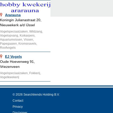
Ararauna
Koningin Julianastraat 20,
Nieuwekerk a/d IJssel
Vogelspeciaalzaken, Wildzang,
Vogelopvang, Koikarpers,
Aquariumvissen, Vissen,
Papegaaien, Kromsnavels,
Roofvogels
EJ Vogels
Oude Hoevenweg 91,
Vriezenveen
Vogelspeciaalzaken, Fokkerij,
Vogelkwekerij
© 2026 Searchtrends Holding B.V.
Contact
Privacy
Disclaimer