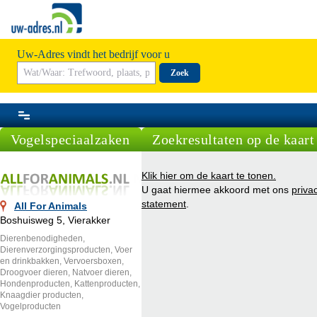
Uw-Adres vindt het bedrijf voor u
Zoek
Vogelspeciaalzaken
Zoekresultaten op de kaart
Klik hier om de kaart te tonen.
U gaat hiermee akkoord met ons
priva
statement
.
All For Animals
Boshuisweg 5, Vierakker
Dierenbenodigheden,
Dierenverzorgingsproducten, Voer
en drinkbakken, Vervoersboxen,
Droogvoer dieren, Natvoer dieren,
Hondenproducten, Kattenproducten,
Knaagdier producten,
Vogelproducten