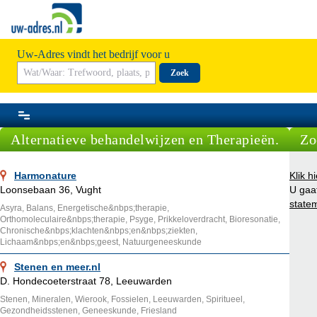
Uw-Adres vindt het bedrijf voor u
Zoek
Alternatieve behandelwijzen en Therapieën.
Zo
Harmonature
Klik h
Loonsebaan 36, Vught
U gaa
state
Asyra, Balans, Energetische&nbps;therapie,
Orthomoleculaire&nbps;therapie, Psyge, Prikkeloverdracht, Bioresonatie,
Chronische&nbps;klachten&nbps;en&nbps;ziekten,
Lichaam&nbps;en&nbps;geest, Natuurgeneeskunde
Stenen en meer.nl
D. Hondecoeterstraat 78, Leeuwarden
Stenen, Mineralen, Wierook, Fossielen, Leeuwarden, Spiritueel,
Gezondheidsstenen, Geneeskunde, Friesland