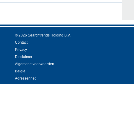
© 2026 Searchtrends Holding B.V.
Contact
Privacy
Disclaimer
Algemene voorwaarden
België
Adressennet