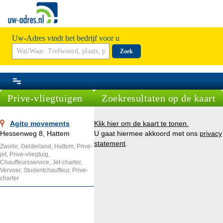
Uw-Adres vindt het bedrijf voor u
Zoek
Prive-vliegtuigen
Zoekresultaten op de kaart
Agito movements
Klik hier om de kaart te tonen.
Hessenweg 8, Hattem
U gaat hiermee akkoord met ons
privacy
statement
.
Zwolle, Gelderland, Hattem, Prive-
jet, Prive-vliegtuig,
Chauffeursservice, Jet-charter,
Vervoer, Studentchauffeur, Prive-
charter