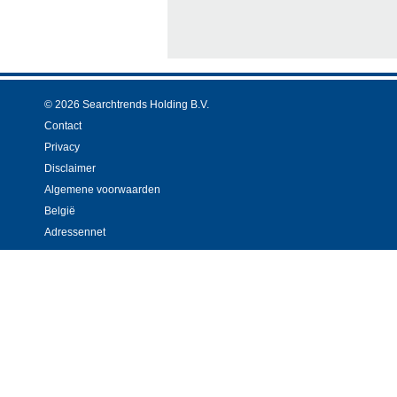
© 2026 Searchtrends Holding B.V.
Contact
Privacy
Disclaimer
Algemene voorwaarden
België
Adressennet