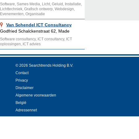
Software, Sames Media, Licht, Geluid, Installatie,
Lichttechniek, Grafisch ontwerp, Webdesign,
Evenementen, Organisatie
Van Schendel ICT Consultancy
Godfried Schalckenstraat 62, Made
Software consultancy, ICT consultancy, ICT
oplossingen, ICT advies
© 2026 Searchtrends Holding B.V.
Contact
Privacy
Disclaimer
Algemene voorwaarden
België
Adressennet