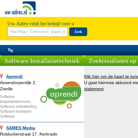
Uw-Adres vindt het bedrijf voor u
Zoek
Software Installatietechniek
Zoekresultaten op 
Aprendi
Klik hier om de kaart te ton
Assendorperdijk 2,
U gaat hiermee akkoord m
Zwolle
statement
.
Software
Installatietechniek,
Software ontwikkeling,
Software bedrijven,
Software
SAMES Media
Rolduckerstraat 17, Kerkrade