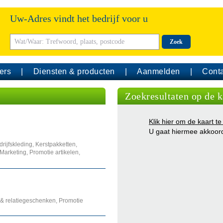
Uw-Adres vindt het bedrijf voor u
Zoek
ers
Diensten & producten
Aanmelden
Conta
Zoekresultaten op de k
Klik hier om de kaart te
U gaat hiermee akkoor
ijfskleding, Kerstpakketten,
Marketing, Promotie artikelen,
g & relatiegeschenken, Promotie