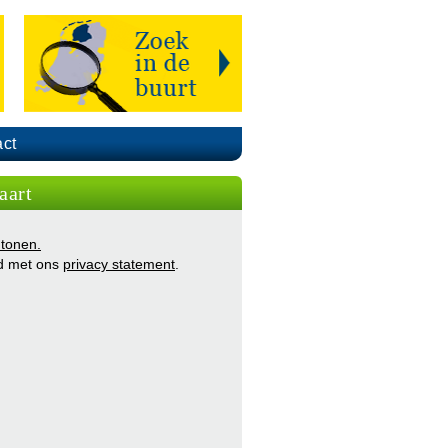
ct
aart
 tonen.
d met ons
privacy statement
.