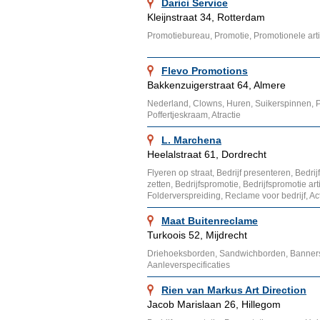
Darici Service
Kleijnstraat 34, Rotterdam
Promotiebureau, Promotie, Promotionele art
Flevo Promotions
Bakkenzuigerstraat 64, Almere
Nederland, Clowns, Huren, Suikerspinnen, 
Poffertjeskraam, Atractie
L. Marchena
Heelalstraat 61, Dordrecht
Flyeren op straat, Bedrijf presenteren, Bedrij
zetten, Bedrijfspromotie, Bedrijfspromotie ar
Folderverspreiding, Reclame voor bedrijf, Ac
Maat Buitenreclame
Turkoois 52, Mijdrecht
Driehoeksborden, Sandwichborden, Banners,
Aanleverspecificaties
Rien van Markus Art Direction
Jacob Marislaan 26, Hillegom