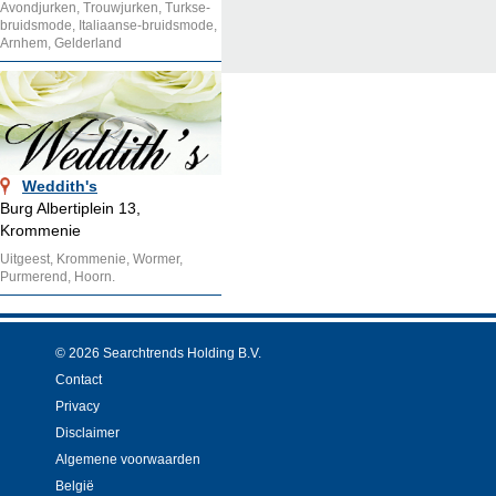
Avondjurken, Trouwjurken, Turkse-
bruidsmode, Italiaanse-bruidsmode,
Arnhem, Gelderland
Weddith's
Burg Albertiplein 13,
Krommenie
Uitgeest, Krommenie, Wormer,
Purmerend, Hoorn.
© 2026 Searchtrends Holding B.V.
Contact
Privacy
Disclaimer
Algemene voorwaarden
België