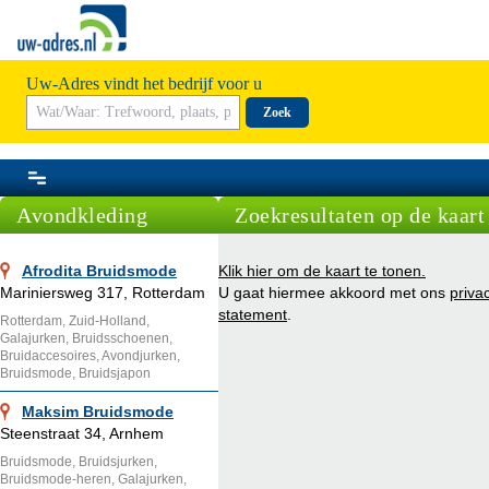
Uw-Adres vindt het bedrijf voor u
Zoek
Avondkleding
Zoekresultaten op de kaart
Afrodita Bruidsmode
Klik hier om de kaart te tonen.
Mariniersweg 317, Rotterdam
U gaat hiermee akkoord met ons
priva
statement
.
Rotterdam, Zuid-Holland,
Galajurken, Bruidsschoenen,
Bruidaccesoires, Avondjurken,
Bruidsmode, Bruidsjapon
Maksim Bruidsmode
Steenstraat 34, Arnhem
Bruidsmode, Bruidsjurken,
Bruidsmode-heren, Galajurken,