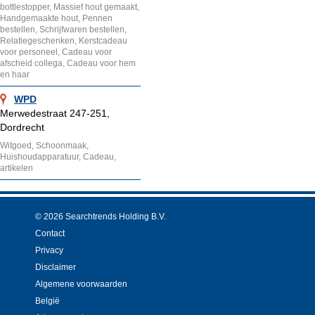
bottlestopper, Massief hout gemaakt,
Handgemaakte hout, Pennen
bestellen, Schrijfwaren bestellen,
Relatiegeschenken, Kerstcadeau
voor personeel, Cadeau voor
afscheid collega, Cadeau voor hem
en haar
WPD
Merwedestraat 247-251,
Dordrecht
Witgoed, Schoonmaak,
Huishoudapparatuur, Cadeau,
artikelen
© 2026 Searchtrends Holding B.V.
Contact
Privacy
Disclaimer
Algemene voorwaarden
België