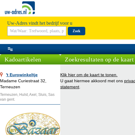
Uw-Adres vindt het bedrijf voor u
Zoek
Kadoartikelen
Zoekresultaten op de kaart
't Eurowinkeltje
Klik hier om de kaart te tonen.
Madame Curiestraat 32,
U gaat hiermee akkoord met ons
priva
Terneuzen
statement
.
Terneuzen, Hulst, Axel, Sluis, Sas
van gent.