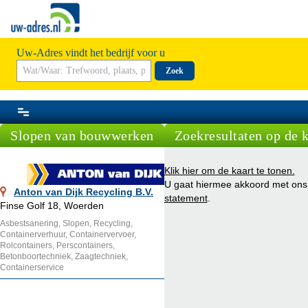
Uw-Adres vindt het bedrijf voor u
Zoek
Slopen van bouwwerken
Zoekresultaten op de k
Klik hier om de kaart te tonen.
U gaat hiermee akkoord met on
Anton van Dijk Recycling B.V.
statement
.
Finse Golf 18, Woerden
Asbestsanering, Slopen, Recycling,
Containerverhuur, Containervervoer,
Rolcontainers, Perscontainers,
Betonboortechniek, Zaagtechniek,
Containerservice