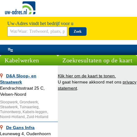
Uw-Adres vindt het bedrijf voor u
Zoek
Kabelwerken
Zoekresultaten op de kaart
D&A Sloop- en
Klik hier om de kaart te tonen.
Straatwerk
U gaat hiermee akkoord met ons
privacy
Eendrachtsstraat 25 C,
statement
.
Velsen-Noord
Sloopwerk, Grondwerk,
Straatwerk, Tuinaanleg,
Tuinontwerp, Kabels-leggen,
Noord-Holland, Zuid-Holland
De Gans Infra
Leuneweg 4, Oudenhoorn