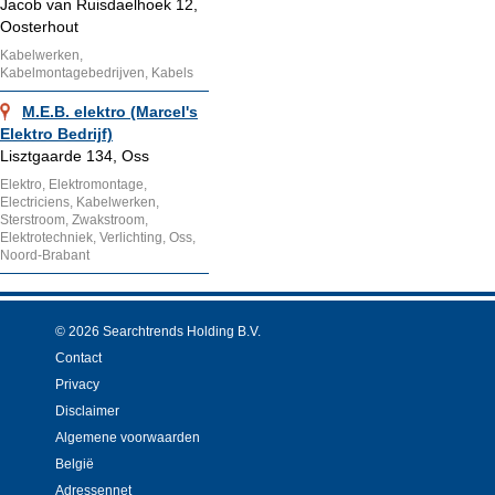
Jacob van Ruisdaelhoek 12,
Oosterhout
Kabelwerken,
Kabelmontagebedrijven, Kabels
M.E.B. elektro (Marcel's
Elektro Bedrijf)
Lisztgaarde 134, Oss
Elektro, Elektromontage,
Electriciens, Kabelwerken,
Sterstroom, Zwakstroom,
Elektrotechniek, Verlichting, Oss,
Noord-Brabant
© 2026 Searchtrends Holding B.V.
Contact
Privacy
Disclaimer
Algemene voorwaarden
België
Adressennet