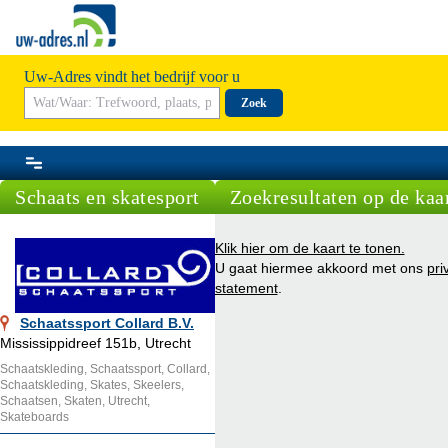
Uw-Adres vindt het bedrijf voor u
Zoek
Schaats en skatesport
Zoekresultaten op de kaa
Klik hier om de kaart te tonen.
U gaat hiermee akkoord met ons
pri
statement
.
Schaatssport Collard B.V.
Mississippidreef 151b, Utrecht
Schaatskleding, Schaatssport, Collard,
Schaatskleding, Skates, Skeelers,
Schaatsen, Skaten, Utrecht,
Skateboards