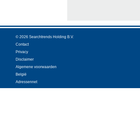
© 2026 Searchtrends Holding B.V.
Contact
Privacy
Disclaimer
Algemene voorwaarden
België
Adressennet