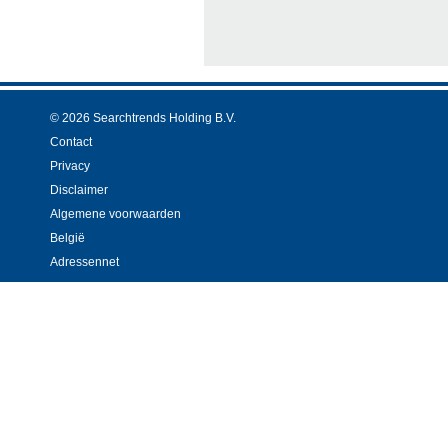
© 2026 Searchtrends Holding B.V.
Contact
Privacy
Disclaimer
Algemene voorwaarden
België
Adressennet