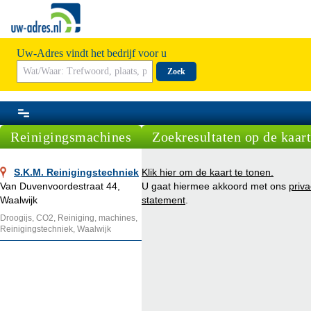
Uw-Adres vindt het bedrijf voor u
Zoek
Reinigingsmachines
Zoekresultaten op de kaart
S.K.M. Reinigingstechniek
Klik hier om de kaart te tonen.
Van Duvenvoordestraat 44,
U gaat hiermee akkoord met ons
priv
Waalwijk
statement
.
Droogijs, CO2, Reiniging, machines,
Reinigingstechniek, Waalwijk