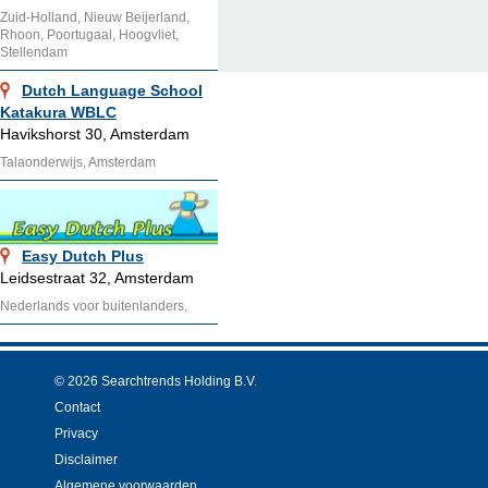
Zuid-Holland, Nieuw Beijerland,
Rhoon, Poortugaal, Hoogvliet,
Stellendam
Dutch Language School
Katakura WBLC
Havikshorst 30, Amsterdam
Talaonderwijs, Amsterdam
Easy Dutch Plus
Leidsestraat 32, Amsterdam
Nederlands voor buitenlanders,
© 2026 Searchtrends Holding B.V.
Contact
Privacy
Disclaimer
Algemene voorwaarden