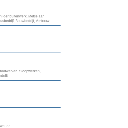
ilder buitenwerk, Metselaar,
sbedrijf, Bouwbedrijf, Verbouw
Straatwerken, Sloopwerken,
delft
amwoude