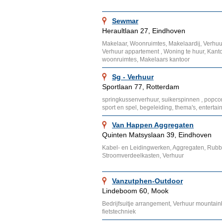
Sewmar
Heraultlaan 27, Eindhoven
Makelaar, Woonruimtes, Makelaardij, Verhuu
Verhuur appartement , Woning te huur, Kanto
woonruimtes, Makelaars kantoor
Sg - Verhuur
Sportlaan 77, Rotterdam
springkussenverhuur, suikerspinnen , popcorn,
sport en spel, begeleiding, thema's, enterta
Van Happen Aggregaten
Quinten Matsyslaan 39, Eindhoven
Kabel- en Leidingwerken, Aggregaten, Rubb
Stroomverdeelkasten, Verhuur
Vanzutphen-Outdoor
Lindeboom 60, Mook
Bedrijfsuitje arrangement, Verhuur mountain
fietstechniek