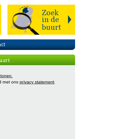
ct
aart
 tonen.
d met ons
privacy statement
.