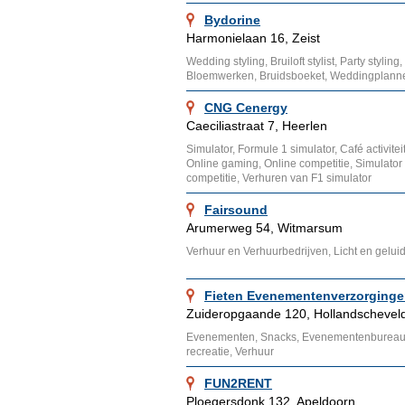
Bydorine
Harmonielaan 16, Zeist
Wedding styling, Bruiloft stylist, Party styling
Bloemwerken, Bruidsboeket, Weddingplanner
CNG Cenergy
Caeciliastraat 7, Heerlen
Simulator, Formule 1 simulator, Café activitei
Online gaming, Online competitie, Simulator
competitie, Verhuren van F1 simulator
Fairsound
Arumerweg 54, Witmarsum
Verhuur en Verhuurbedrijven, Licht en gelui
Fieten Evenementenverzorginge
Zuideropgaande 120, Hollandschevel
Evenementen, Snacks, Evenementenbureau, 
recreatie, Verhuur
FUN2RENT
Ploegersdonk 132, Apeldoorn