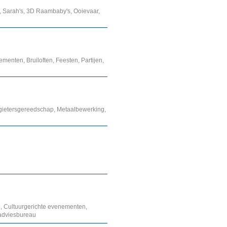
, Sarah's, 3D Raambaby's, Ooievaar,
menten, Bruiloften, Feesten, Partijen,
dgietersgereedschap, Metaalbewerking,
, Cultuurgerichte evenementen,
 adviesbureau