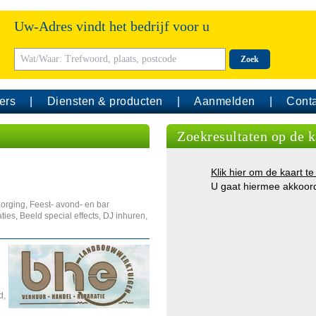
Uw-Adres vindt het bedrijf voor u
Zoek
ers
Diensten & producten
Aanmelden
Conta
Zoekresultaten op de k
Klik hier om de kaart te
U gaat hiermee akkoor
zorging, Feest- avond- en bar
ties, Beeld special effects, DJ inhuren,
d,