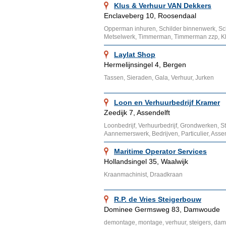
Klus & Verhuur VAN Dekkers
Enclaveberg 10, Roosendaal
Opperman inhuren, Schilder binnenwerk, Sch
Metselwerk, Timmerman, Timmerman zzp, Klu
Laylat Shop
Hermelijnsingel 4, Bergen
Tassen, Sieraden, Gala, Verhuur, Jurken
Loon en Verhuurbedrijf Kramer
Zeedijk 7, Assendelft
Loonbedrijf, Verhuurbedrijf, Grondwerken, 
Aannemerswerk, Bedrijven, Particulier, Assen
Maritime Operator Services
Hollandsingel 35, Waalwijk
Kraanmachinist, Draadkraan
R.P. de Vries Steigerbouw
Dominee Germsweg 83, Damwoude
demontage, montage, verhuur, steigers, d