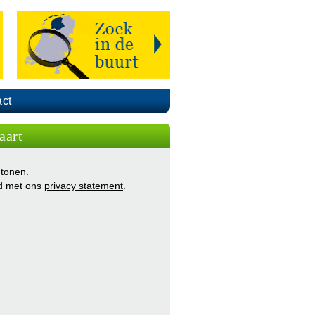
ct
aart
 tonen.
d met ons
privacy statement
.