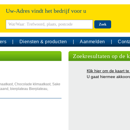
Uw-Adres vindt het bedrijf voor u
Zoek
ers
Diensten & producten
Aanmelden
Conta
Zoekresultaten op de k
Klik hier om de kaart te
U gaat hiermee akkoor
imaatkast, Chocolade klimaatkast, Sake
taand, bierplateau Bierplateau,