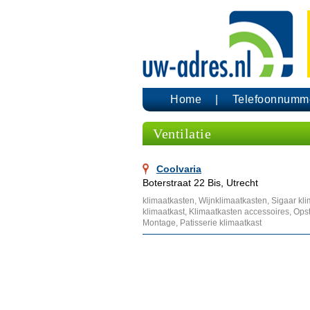
Home
Telefoonnumm
Ventilatie
Coolvaria
Boterstraat 22 Bis, Utrecht
klimaatkasten, Wijnklimaatkasten, Sigaar kl
klimaatkast, Klimaatkasten accessoires, Ops
Montage, Patisserie klimaatkast