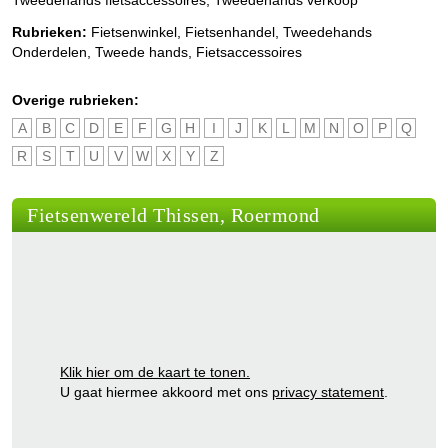
Rubrieken:
Fietsenwinkel
,
Fietsenhandel
,
Tweedehands
Onderdelen
,
Tweede hands
,
Fietsaccessoires
Overige rubrieken:
A
B
C
D
E
F
G
H
I
J
K
L
M
N
O
P
Q
R
S
T
U
V
W
X
Y
Z
Fietsenwereld Thissen, Roermond
Klik hier om de kaart te tonen.
U gaat hiermee akkoord met ons
privacy statement
.