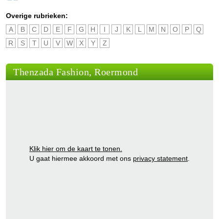
Overige rubrieken:
A
B
C
D
E
F
G
H
I
J
K
L
M
N
O
P
Q
R
S
T
U
V
W
X
Y
Z
Thenzada Fashion, Roermond
Klik hier om de kaart te tonen.
U gaat hiermee akkoord met ons
privacy statement
.