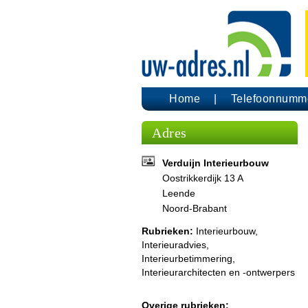
Home
Telefoonnumm
Adres
Verduijn Interieurbouw
Oostrikkerdijk 13 A
Leende
Noord-Brabant
Rubrieken:
Interieurbouw
,
Interieuradvies
,
Interieurbetimmering
,
Interieurarchitecten en -ontwerpers
Overige rubrieken: