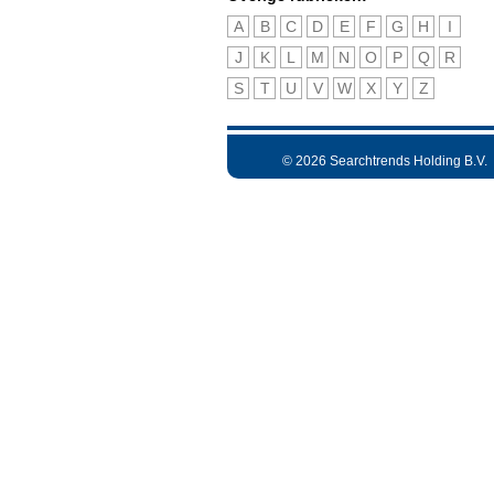
A
B
C
D
E
F
G
H
I
J
K
L
M
N
O
P
Q
R
S
T
U
V
W
X
Y
Z
© 2026 Searchtrends Holding B.V.