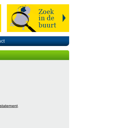
ct
 statement
.