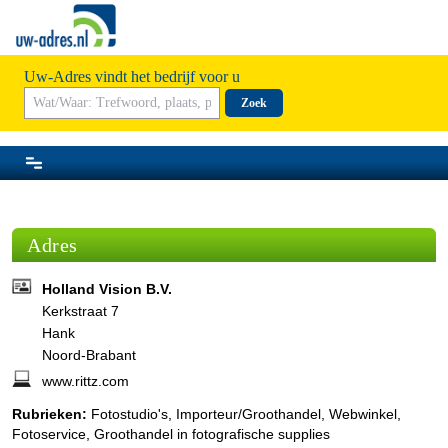
Uw-Adres vindt het bedrijf voor u
Zoek
Adres
Holland Vision B.V.
Kerkstraat 7
Hank
Noord-Brabant
www.rittz.com
Rubrieken:
Fotostudio's
,
Importeur/Groothandel
,
Webwinkel
,
Fotoservice
,
Groothandel in fotografische supplies