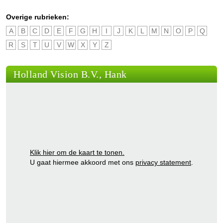
Overige rubrieken:
A
B
C
D
E
F
G
H
I
J
K
L
M
N
O
P
Q
R
S
T
U
V
W
X
Y
Z
Holland Vision B.V., Hank
Klik hier om de kaart te tonen.
U gaat hiermee akkoord met ons
privacy statement
.