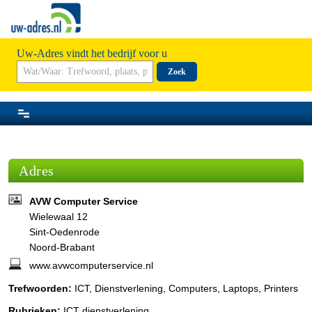
Uw-Adres vindt het bedrijf voor u
Zoek
Adres
AVW Computer Service
Wielewaal 12
Sint-Oedenrode
Noord-Brabant
www.avwcomputerservice.nl
Trefwoorden:
ICT, Dienstverlening, Computers, Laptops, Printers
Rubrieken:
ICT dienstverlening