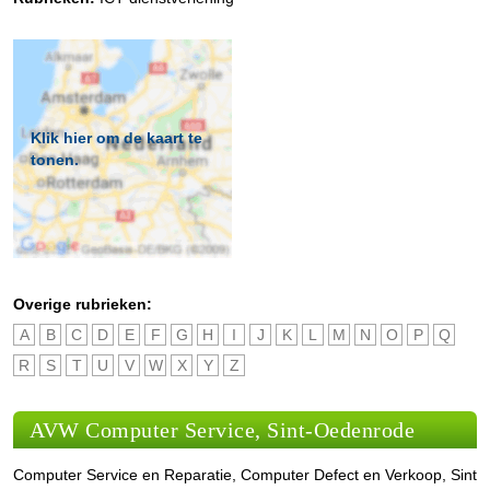
Klik hier om de kaart te
tonen.
Overige rubrieken:
A
B
C
D
E
F
G
H
I
J
K
L
M
N
O
P
Q
R
S
T
U
V
W
X
Y
Z
AVW Computer Service, Sint-Oedenrode
Computer Service en Reparatie, Computer Defect en Verkoop, Sint