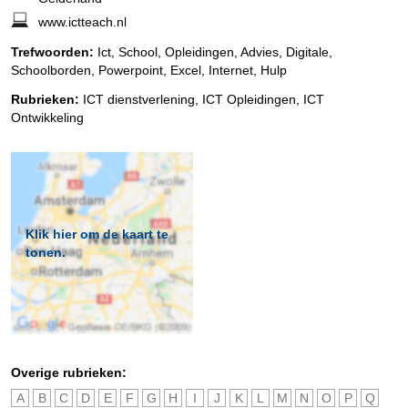
www.ictteach.nl
Trefwoorden:
Ict, School, Opleidingen, Advies, Digitale,
Schoolborden, Powerpoint, Excel, Internet, Hulp
Rubrieken:
ICT dienstverlening
,
ICT Opleidingen
,
ICT
Ontwikkeling
Klik hier om de kaart te
tonen.
Overige rubrieken:
A
B
C
D
E
F
G
H
I
J
K
L
M
N
O
P
Q