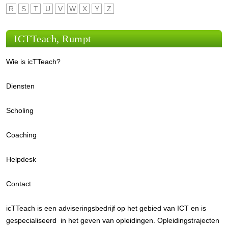
R
S
T
U
V
W
X
Y
Z
ICTTeach, Rumpt
Wie is icTTeach?
Diensten
Scholing
Coaching
Helpdesk
Contact
icTTeach is een adviseringsbedrijf op het gebied van ICT en is
gespecialiseerd in het geven van opleidingen. Opleidingstrajecten